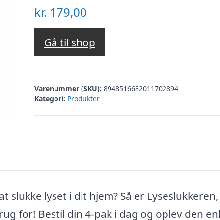
kr.
179,00
Gå til shop
Varenummer (SKU):
8948516632011702894
Kategori:
Produkter
Dette website bruger tracking cookies
 at slukke lyset i dit hjem? Så er Lyseslukkeren,
 bruger cookies til at forbedre brugeroplevelsen. Ved at bruge vores hjemmeside
alle cookies i overensstemmelse med vores cookiepolitik.
Detaljer
rug for! Bestil din 4-pak i dag og oplev den en