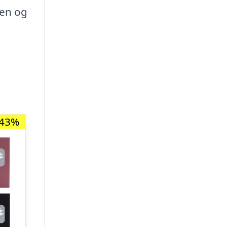
gen og
-43%