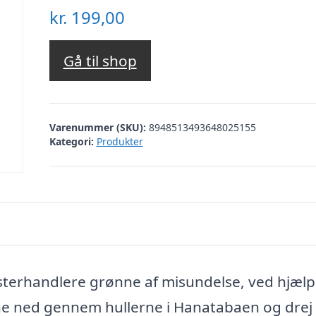
kr.
199,00
Gå til shop
Varenummer (SKU):
8948513493648025155
Kategori:
Produkter
msterhandlere grønne af misundelse, ved hjælp
ne ned gennem hullerne i Hanatabaen og drej